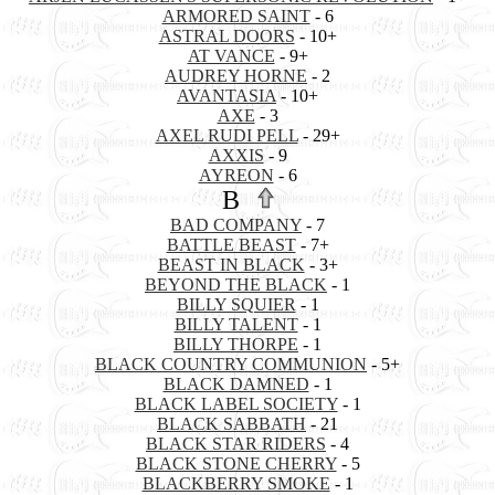
ARMORED SAINT
- 6
ASTRAL DOORS
- 10+
AT VANCE
- 9+
AUDREY HORNE
- 2
AVANTASIA
- 10+
AXE
- 3
AXEL RUDI PELL
- 29+
AXXIS
- 9
AYREON
- 6
B
BAD COMPANY
- 7
BATTLE BEAST
- 7+
BEAST IN BLACK
- 3+
BEYOND THE BLACK
- 1
BILLY SQUIER
- 1
BILLY TALENT
- 1
BILLY THORPE
- 1
BLACK COUNTRY COMMUNION
- 5+
BLACK DAMNED
- 1
BLACK LABEL SOCIETY
- 1
BLACK SABBATH
- 21
BLACK STAR RIDERS
- 4
BLACK STONE CHERRY
- 5
BLACKBERRY SMOKE
- 1