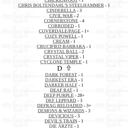
CHICKENFOOT
- 1
CHRIS BOLTENDAHL'S STEELHAMMER
- 1
CINDERELLA
- 3
CIVIL WAR
- 2
CORNERSTONE
- 4
CORRODED
- 1
COVERDALE/PAGE
- 1+
COZY POWELL
- 1
CREAM
- 1
CRUCIFIED BARBARA
- 1
CRYSTAL BALL
- 2
CRYSTAL VIPER
- 1
CYCLONE TEMPLE
- 1
D
DARK FOREST
- 1
DARKEST ERA
- 1
DARKER HALF
- 1
DEAF RAT
- 1
DEEP PURPLE
- 28+
DEF LEPPARD
- 3
DEFRAG RELOADED
- 3+
DEMONS & WIZARDS
- 3
DEVICIOUS
- 3
DEVIL'S TRAIN
- 1
DIE ÄRZTE
- 1