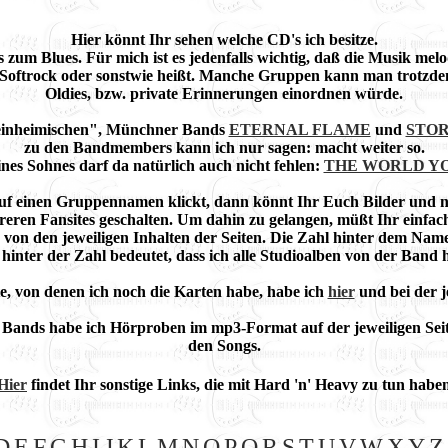
Hier könnt Ihr sehen welche CD's ich besitze.
zum Blues. Für mich ist es jedenfalls wichtig, daß die Musik melod
 Softrock oder sonstwie heißt. Manche Gruppen kann man trotzdem 
Oldies, bzw. private Erinnerungen einordnen würde.
 "einheimischen", Münchner Bands
ETERNAL FLAME
und
STO
zu den Bandmembers kann ich nur sagen: macht weiter so.
es Sohnes darf da natürlich auch nicht fehlen:
THE WORLD Y
uf einen Gruppennamen klickt, dann könnt Ihr Euch Bilder und no
reren Fansites geschalten. Um dahin zu gelangen, müßt Ihr einfa
n von den jeweiligen Inhalten der Seiten. Die Zahl hinter dem Name
 hinter der Zahl bedeutet, dass ich alle Studioalben von der Band 
e, von denen ich noch die Karten habe, habe ich
hier
und bei der j
 Bands habe ich Hörproben im mp3-Format auf der jeweiligen Seit
den Songs.
Hier
findet Ihr sonstige Links, die mit Hard 'n' Heavy zu tun habe
D
E
F
G
H
I
J
K
L
M
N
O
P
Q
R
S
T
U
V
W
X
Y
Z