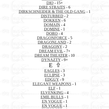
DIO
- 15+
DIRE STRAITS
- 6
DIRKSCHNEIDER & THE OLD GANG
- 1
DISTURBED
- 2
DOKKEN
- 6
DOMAIN
- 4
DOMINE
- 1
DORO
- 4
DRAGONFORCE
- 5
DRAGONLAND
- 2
DRAGONY
- 2
DREAM EVIL
- 7+
DREAM THEATER
- 10
DYNAZTY
- 9+
E
EAGLES
- 3
ECLIPSE
- 3
EDGUY
- 9
ELEGANT WEAPONS
- 1
ELF
- 1
ELVENKING
- 4
EMIL BULLS
- 1
EN VOGUE
- 1
EN VOGUE
- 1