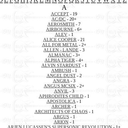
A
ACCEPT
- 19
AC/DC
- 20+
AEROSMITH
- 7
AIRBOURNE
- 6+
ALEV
- 1
ALICE COOPER
- 21
ALL FOR METAL
- 2+
ALLEN - LANDE
- 3
ALMANAC
- 3+
ALPHA TIGER
- 4+
ALVIN STARDUST
- 1
AMBUSH
- 1
ANGEL DUST
- 2
ANGRA
- 3
ANGUS MCSIX
- 2+
ANVIL
- 3
APHRODITES CHILD
- 1
APOSTOLICA
- 1
ARCHER
- 1
ARCHITECTS OF CHAOS
- 1
ARGUS
- 1
ARION
- 1
ARJEN LUCASSEN'S SUPERSONIC REVOLUTION
- 1+