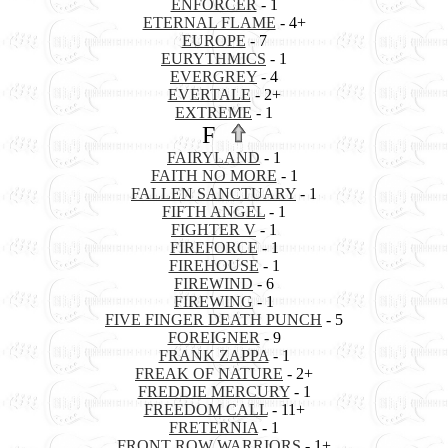
ENFORCER
- 1
ETERNAL FLAME
- 4+
EUROPE
- 7
EURYTHMICS
- 1
EVERGREY
- 4
EVERTALE
- 2+
EXTREME
- 1
F
FAIRYLAND
- 1
FAITH NO MORE
- 1
FALLEN SANCTUARY
- 1
FIFTH ANGEL
- 1
FIGHTER V
- 1
FIREFORCE
- 1
FIREHOUSE
- 1
FIREWIND
- 6
FIREWING
- 1
FIVE FINGER DEATH PUNCH
- 5
FOREIGNER
- 9
FRANK ZAPPA
- 1
FREAK OF NATURE
- 2+
FREDDIE MERCURY
- 1
FREEDOM CALL
- 11+
FRETERNIA
- 1
FRONT ROW WARRIORS
- 1+